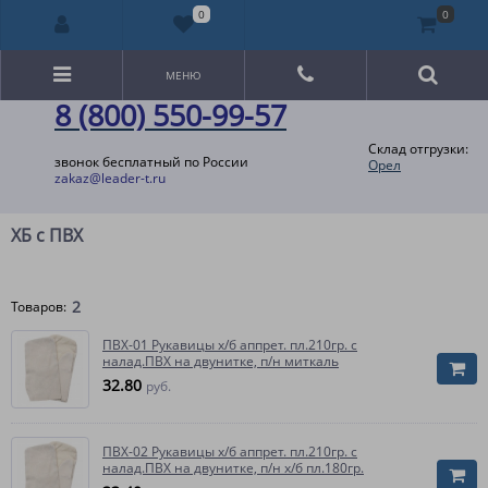
0
0
МЕНЮ
8 (800) 550-99-57
Склад отгрузки:
звонок бесплатный по России
Орел
zakaz@leader-t.ru
ХБ с ПВХ
2
Товаров:
ПВХ-01 Рукавицы х/б аппрет. пл.210гр. с
налад.ПВХ на двунитке, п/н миткаль
32.80
руб.
ПВХ-02 Рукавицы х/б аппрет. пл.210гр. с
налад.ПВХ на двунитке, п/н х/б пл.180гр.