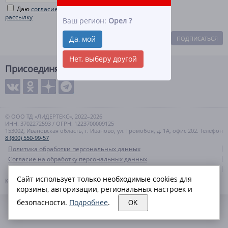
Даю
согласие на рекламную и информационную
рассылку
Ваш регион:
Орел
?
Да, мой
ПОДПИСАТЬСЯ
Нет, выберу другой
Присоединяйтесь
© ООО ТД «ЛИДЕРТЕКС», 2022–2026
ИНН: 3702272593 / ОГРН: 1223700009125
153002, Ивановская область, г. Иваново, ул. Громобоя, д. 1А, офис 202. Телефон
8 (800) 550-99-57
Политика обработки персональных данных
Согласие на обработку персональных данных
Политика cookies
Сайт использует только необходимые cookies для
Контакты
Карта сайта
корзины, авторизации, региональных настроек и
безопасности.
Подробнее
.
OK