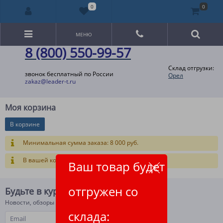
0
0
МЕНЮ
8 (800) 550-99-57
Склад отгрузки:
звонок бесплатный по России
Орел
zakaz@leader-t.ru
Моя корзина
В корзине
Минимальная сумма заказа: 8 000 руб.
В вашей корзине ещё нет товаров.
Ваш товар будет
отгружен со
Будьте в курсе!
Новости, обзоры и акции
склада: