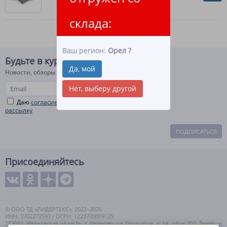
склада:
Ваш регион:
Орел
?
Будьте в курсе!
Да, мой
Новости, обзоры и акции
Нет, выберу другой
Даю
согласие на рекламную и информационную
рассылку
ПОДПИСАТЬСЯ
Присоединяйтесь
© ООО ТД «ЛИДЕРТЕКС», 2022–2026
ИНН: 3702272593 / ОГРН: 1223700009125
153002, Ивановская область, г. Иваново, ул. Громобоя, д. 1А, офис 202. Телефон