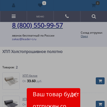
0
0
МЕНЮ
8 (800) 550-99-57
Склад отгрузки:
звонок бесплатный по России
Орел
zakaz@leader-t.ru
ХПП Холстопрошивное полотно
2
Товаров:
ХПП белое
33.60
От
руб.
Ваш товар будет
ХПП серое
26.10
отгружен со
От
руб.