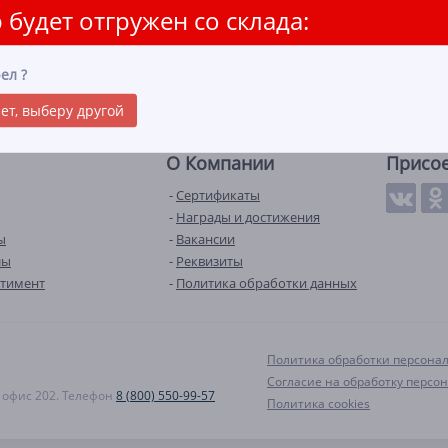
 будет отгружен со склада:
ел
?
ет, выберу другой
О Компании
Присо
Сертификаты
Награды и достижения
ы
Вакансии
лы
Реквизиты
ртимент
Политика обработки данных
Политика обработки персона
Согласие на обработку персо
А, офис 202. Телефон
8 (800) 550-99-57
Политика cookies