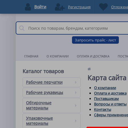
Войти
Регистрация
Отложен
Запросить прайс - лист
ГЛАВНАЯ
О КОМПАНИИ
ОПЛАТА И ДОСТАВКА
ПОСТ
Каталог товаров
Карта сайта
Рабочие перчатки
О компании
Рабочие рукавицы
Оплата и доставка
Поставщикам
Обтирочные
Вопросы и ответы
материалы
Контакты
Сферы применения
Упаковочные
материалы