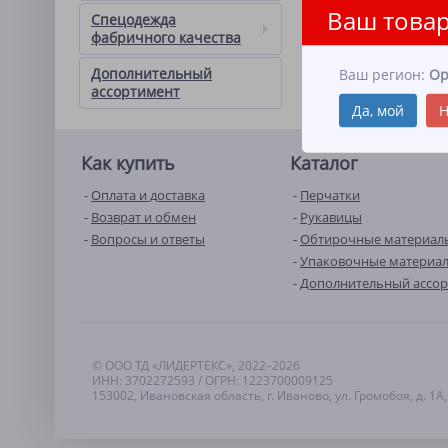
Ваш товар
Спецодежда
фабричного качества
Дополнительный
Ваш регион:
Ор
ассортимент
Да, мой
Н
Как купить
Каталог
Оплата и доставка
Перчатки
Возврат и обмен
Рукавицы
Вопросы и ответы
Обтирочные материал
Упаковочные материа
Дополнительный ассо
© ООО ТД «ЛИДЕРТЕКС», 2022–2026
ИНН: 3702272593 / ОГРН: 1223700009125
153002, Ивановская область, г. Иваново, ул. Громобоя, д. 1