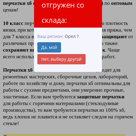
отгружен со
перчатки хб с пвх 10 класс (6 нитей люкс)
по
оптовым
ценам!
склада:
10 класс
перчаток хб
означает
повышенную плотность
вязки, при которой используется более тонкая пряжа, чем
Ваш регион:
Орел
?
для 7 класса вязки. Такие перчатки отлично
защищают
от
различных производственных загрязнений, а также
Да, мой
сохраняют высокую чувствительность рук
. Чаще
всего используются для проведения тонких работ.
Нет, выберу другой
Перчатки хб с пвх
10 класса
отлично подходят для
ремонтных мастерских, сборочные цехов, лабораторий,
работе по хозяйству и дому, перчатки хб оптимальны для
работы с сухими предметами, они умеренно прочные,
эластичные. Если вам требуются
защитные перчатк
и
для работы с горячими материалами (стеклодувные
производства), то вам требуются перчатки из 100% хб,
ведь хлопок не плавится и не оставляет следов на горячем
стекле!