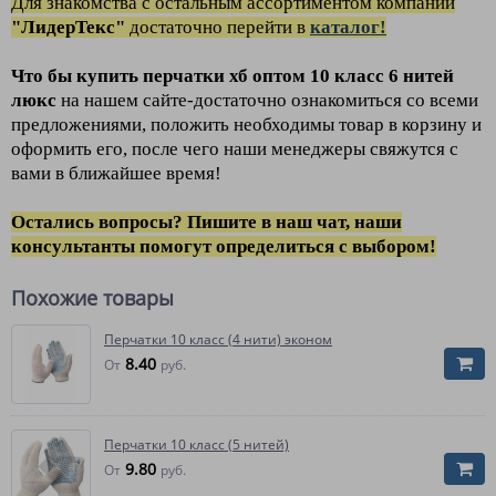
Для зн
акомства
с остальным ассортиментом компании
"ЛидерТекс"
достаточно перейти в
каталог!
Что бы купить перчатки хб
оптом
10 класс 6 нитей
люкс
на нашем сайте-достаточно ознакомиться со всеми
предложениями, положить необходимы товар в корзину и
оформить его, после чего наши менеджеры свяжутся с
вами в ближайшее время!
Остались вопросы? Пишите в наш чат, наши
консультанты помогут определиться с выбором!
Похожие товары
Перчатки 10 класс (4 нити) эконом
8.40
От
руб.
Перчатки 10 класс (5 нитей)
9.80
От
руб.