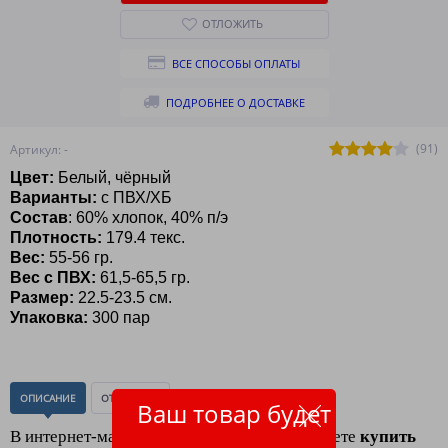
ОТЛОЖИТЬ
ВСЕ СПОСОБЫ ОПЛАТЫ
ПОДРОБНЕЕ О ДОСТАВКЕ
(91)
Артикул: -
Цвет:
Белый, чёрный
Варианты:
с ПВХ/ХБ
Состав
: 60% хлопок, 40% п/э
Плотность:
179.4 текс.
Вес:
55-56
гр.
Вес с ПВХ:
61,5-65,5 гр.
Размер:
22.5-23.5 см.
Упаковка:
300 пар
ОПИСАНИЕ
ОТЗЫВЫ
(0)
Ваш товар будет
В интернет-магазине
"ЛидерТекс"
Вы можете
к
упить