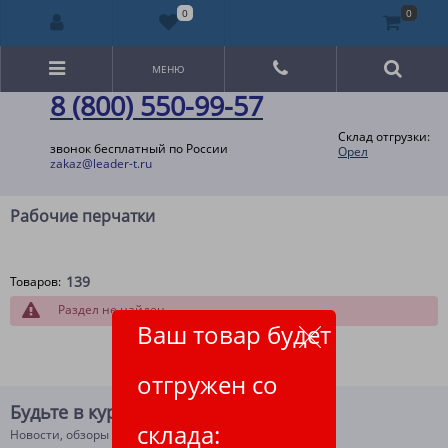
0
0
МЕНЮ
8 (800) 550-99-57
Склад отгрузки:
звонок бесплатный по России
Орел
zakaz@leader-t.ru
Рабочие перчатки
139
Товаров:
Раздел не найден
Ваш товар будет
отгружен со
Будьте в курсе!
склада:
Новости, обзоры и акции