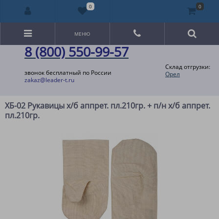
0
0
МЕНЮ
8 (800) 550-99-57
Склад отгрузки:
звонок бесплатный по России
Орел
zakaz@leader-t.ru
ХБ-02 Рукавицы х/б аппрет. пл.210гр. + п/н х/б аппрет.
пл.210гр.