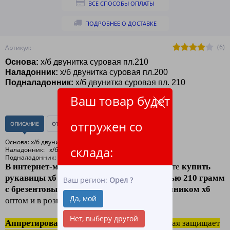
ВСЕ СПОСОБЫ ОПЛАТЫ
ПОДРОБНЕЕ О ДОСТАВКЕ
(6)
Артикул: -
Основа:
х/б двунитка суровая пл.210
Наладонник:
х/б двунитка суровая пл.200
Подналадонник:
х/б двунитка суровая пл. 210
Ваш товар будет
отгружен со
ОПИСАНИЕ
ОТЗЫВЫ
(0)
Основа: х/б двунитка суровая пл.210
склада:
Наладонник: х/б двунитка суровая пл.200 гр.
Подналадонник: х/б двунитка суровая пл. 210
В интернет-магазине ЛидерТекс
, вы можете
купить
рукавицы хб аппретированные плотностью 210 грамм
Ваш регион:
Орел
?
с брезентовым наладонником и подладонником хб
Да, мой
оптом и в розницу по низким ценам.
Нет, выберу другой
Аппретирование это
пропитка ткани, которая защищает