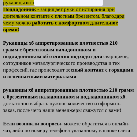
рукавицы
от возгорания
.
Подладонник
- защищает руки от истирания при
длительном контакте с плотным брезентом, благодаря
чему можно
работать с комфортном длительное
время!
Рукавицы хб аппретированные плотностью 210
грамм с брезентовым наладонником и
подладонником хб
отлично подходят для
сварщиков,
сотрудников металлургического производства и тех
профессий, где происходит
тесный контакт с горящими
и огнеопасными материалами
.
рукавицы хб аппретированные плотностью 210 грамм
с брезентовым наладонником и подладонником хб
,
достаточно выбрать нужное количество и оформить
заказ, после чего наши менеджеры свяжутся с вами!
Если возникли вопросы
- можете обратиться в онлайн-
чат, либо по номеру телефона указанному в шапке сайта