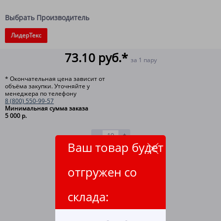
Выбрать Производитель
ЛидерТекс
73.10 руб.*
за 1 пару
* Окончательная цена зависит от
объёма закупки. Уточняйте у
менеджера по телефону
8 (800) 550-99-57
Минимальная сумма заказа
5 000 р.
-
+
Ваш товар будет
В КОРЗИНУ
отгружен со
НАШЛИ ДЕШЕВЛЕ?
склада:
ОТЛОЖИТЬ
ВСЕ СПОСОБЫ ОПЛАТЫ