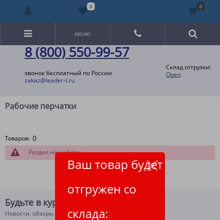
0
0
МЕНЮ
8 (800) 550-99-57
Склад отгрузки:
звонок бесплатный по России
Орел
zakaz@leader-t.ru
Рабочие перчатки
0
Товаров:
Раздел не найден
Ваш товар будет
отгружен со
Будьте в курсе!
склада:
Новости, обзоры и акции