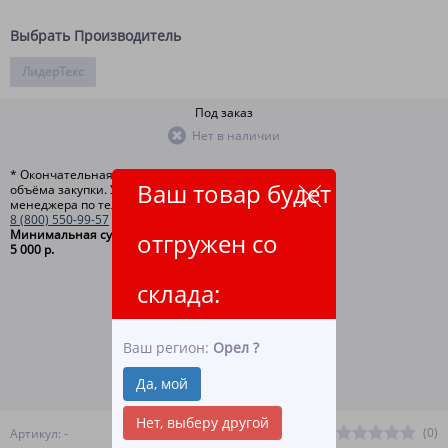
Выбрать Производитель
ЛидерТекс
Под заказ
Нет в наличии
* Окончательная цена зависит от
Ваш товар будет
объёма закупки. Уточняйте у
менеджера по телефону
8 (800) 550-99-57
Минимальная сумма заказа
отгружен со
5 000 р.
склада:
ЗАКАЗАТЬ ТОВАР
Ваш регион:
Орел
?
ВСЕ СПОСОБЫ ОПЛАТЫ
Да, мой
ПОДРОБНЕЕ О ДОСТАВКЕ
Нет, выберу другой
(0)
Артикул: -