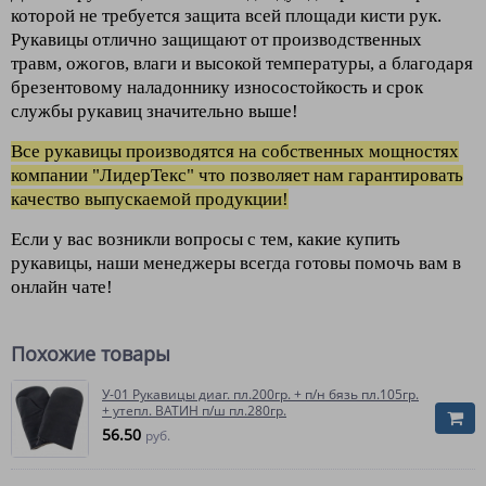
которой не требуется защита всей площади кисти рук.
Рукавицы отлично защищают от производственных
травм, ожогов, влаги и высокой температуры, а благодаря
брезентовому наладоннику износостойкость и срок
службы рукавиц значительно выше!
Все рукавицы производятся на собственных мощностях
компании "ЛидерТекс" что позволяет нам гарантировать
качество выпускаемой продукции!
Если у вас возникли вопросы с тем, какие купить
рукавицы, наши менеджеры всегда готовы помочь вам в
онлайн чате!
Похожие товары
У-01 Рукавицы диаг. пл.200гр. + п/н бязь пл.105гр.
+ утепл. ВАТИН п/ш пл.280гр.
56.50
руб.