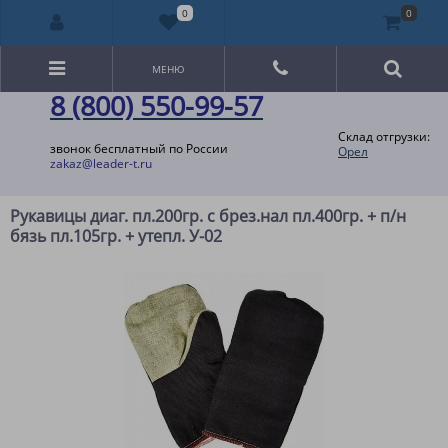
0
0
МЕНЮ
8 (800) 550-99-57
Склад отгрузки:
звонок бесплатный по России
Орел
zakaz@leader-t.ru
Рукавицы диаг. пл.200гр. с брез.нал пл.400гр. + п/н
бязь пл.105гр. + утепл. У-02