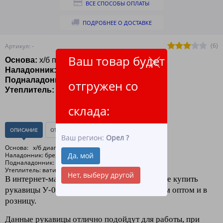
ВСЕ СПОСОБЫ ОПЛАТЫ
ПОДРОБНЕЕ О ДОСТАВКЕ
(6)
Артикул: -
Ваш товар будет
Основа:
х/б плотность 220
Наладонник:
Брезент пл. 400
Подналадонник:
Бязь
отгружен со
Утеплитель:
Ватин
склада:
ОПИСАНИЕ
ОТЗЫВЫ
(0)
Ваш регион:
Орел
?
Основа: х/б диагональ пл.220
Наладонник: брезент пл. 400
Да, мой
Подналадонник: бязь
Утеплитель: ватин
Нет, выберу другой
В интернет-магазине "ЛидерТекс" вы можете купить
рукавицы У-02 с брезентовым наладонником оптом и в
розницу.
Данные рукавицы отлично подойдут для работы, при