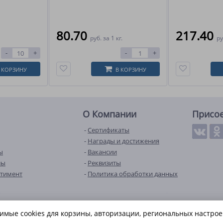
80.70
217.40
руб.
за 1 кг.
ру
-
+
-
+
 КОРЗИНУ
В КОРЗИНУ
О Компании
Присо
Сертификаты
Награды и достижения
ы
Вакансии
лы
Реквизиты
ртимент
Политика обработки данных
Политика обработки персона
димые cookies для корзины, авторизации, региональных настрое
Согласие на обработку персо