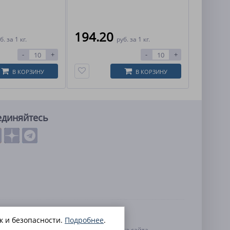
194.20
б.
за 1 кг.
руб.
за 1 кг.
-
+
-
+
В КОРЗИНУ
В КОРЗИНУ
единяйтесь
льных данных
к и безопасности.
Подробнее
.
нальных данных
Контакты
Карта сайта