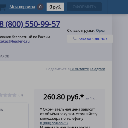
0
Моя корзина
0
ОФОРМИТЬ
руб.
8 (800) 550-99-57
Склад отгрузки:
Орел
звонок бесплатный по России
ЗАКАЗАТЬ ЗВОНОК
zakaz@leader-t.ru
ВАРОВ
Поделиться в
ВКонтакте
Telegram
260.80 руб.*
(0)
за 1 кг.
* Окончательная цена зависит
ль
от объёма закупки. Уточняйте у
менеджера по телефону
8 (800) 550-99-57
Минимальная сумма заказа