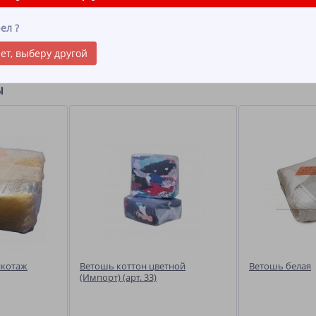
ориентировочный средний размер 40х60 см
ел
?
ет, выберу другой
ы
икотаж
Ветошь коттон цветной
Ветошь белая
(Импорт) (арт. 33)