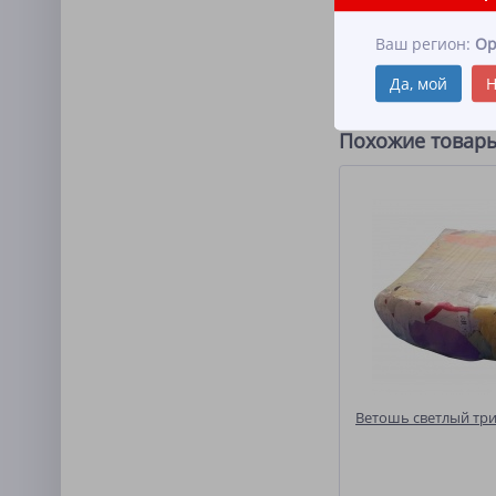
Допустимы размеры: 
Ваш регион:
Ор
Количество: 10 шт
Вес: 10 кг
Да, мой
Н
Объем: 0.04 м
Похожие товар
Ветошь светлый тр