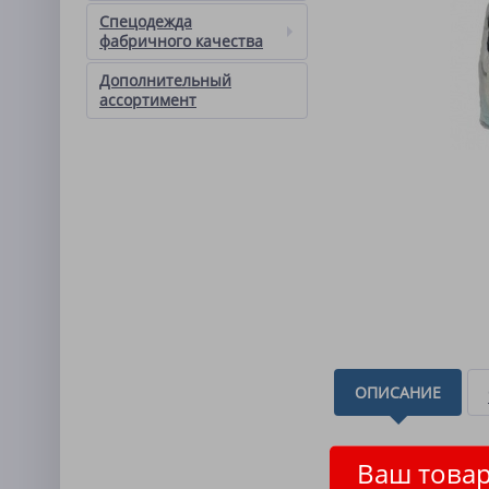
Спецодежда
фабричного качества
Дополнительный
ассортимент
ОПИСАНИЕ
Состав номенклатуры:
Ваш товар
Состав ткани: от 30% 
Описание товара: руб