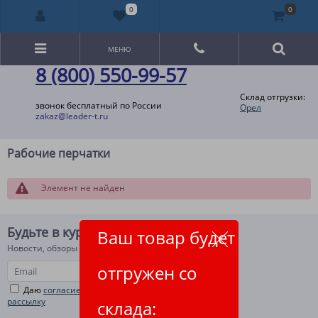
0
0
МЕНЮ
8 (800) 550-99-57
Склад отгрузки:
звонок бесплатный по России
Орел
zakaz@leader-t.ru
Рабочие перчатки
Элемент не найден
Будьте в курсе!
Ваш товар будет
Новости, обзоры и акции
отгружен со
Даю
согласие на рекламную и информационную
рассылку
склада: