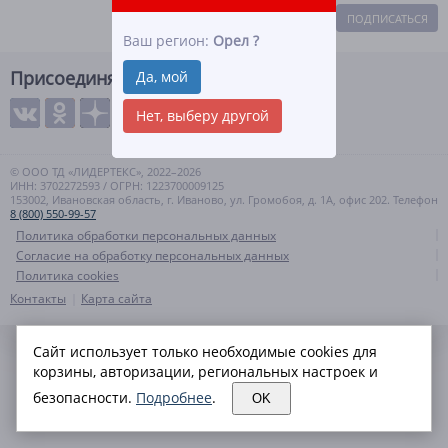
ПОДПИСАТЬСЯ
Ваш регион:
Орел
?
Присоединяйтесь
Да, мой
Нет, выберу другой
© ООО ТД «ЛИДЕРТЕКС», 2022–2026
ИНН: 3702272593 / ОГРН: 1223700009125
153002, Ивановская область, г. Иваново, ул. Громобоя, д. 1А, офис 202. Телефон
8 (800) 550-99-57
Политика обработки персональных данных
Согласие на обработку персональных данных
Политика cookies
Контакты
Карта сайта
Сайт использует только необходимые cookies для
корзины, авторизации, региональных настроек и
безопасности.
Подробнее
.
OK